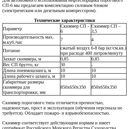
Для автономного использования нефтесборщика порогового
СП-6 мы предлагаем комплектацию силовым блоком
(электрическим или дизельным компрессором).
Технические характеристики
Скиммер СП -
Скиммер СП –
Параметр
6
3,5
Производительность мах,
7
4
м.куб./час
сжатый воздух 6-8 бар (кг/см.кв.)
Питание
при расходе 400 литров/минуту
Захват скиммера, м
0,85
0,85
Вес СП брутто, кг
30
-
Длина пневмошланга, м
10
10
Длина рабочего шланга, м
10
10
Габаритные размеры
скиммера для
850х650х350
850х650х350
транспортировки, мм
Скиммер порогового типа отличается прочностью,
надежностью, прост в эксплуатации (обучения персонала не
требуется). Обладает пожаро- и взрывобезопасностью.
Скиммер соответствует действующим нормам и имеет
сертификат Российского Морского Регистра Судоходства.