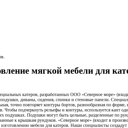
ов.
вление мягкой мебели для кат
пециальных катеров, разработанных ООО «Северное море» (вхо
 подушки, диваны, сидения, спинки и стеновые панели. Специа
ная, точно повторяет контуры бортов, разнообразная по форме, 
в. Чтобы подчеркнуть рельефы и контуры, используется кант од
всех подушках. Подушки могут быть цельные, разделенные по р
рованные к крышкам рундуков. «Северное море» (входит в про
 и изготовлению мебели для катеров. Наши специалисты создаду