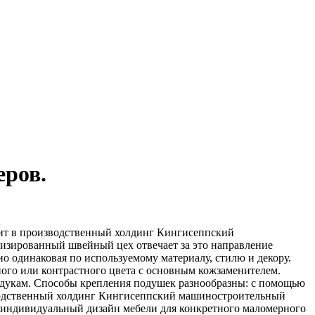
еров.
дит в производственный холдинг Кингисеппский
лизированный швейный цех отвечает за это направление
но одинаковая по используемому материалу, стилю и декору.
ного или контрастного цвета с основным кожзаменителем.
ундукам. Способы крепления подушек разнообразны: с помощью
изводственный холдинг Кингисеппский машиностроительный
т индивидуальный дизайн мебели для конкретного маломерного